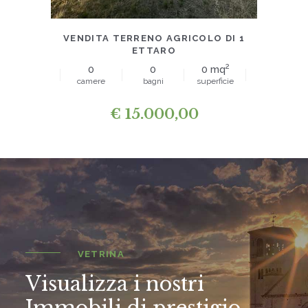
TERRENI
VENDITA TERRENO AGRICOLO DI 1
ETTARO
2
0
0
0 mq
camere
bagni
superficie
€
15.000,00
VETRINA
Visualizza i nostri
Immobili di prestigio